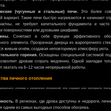
та.
ческие (чугунные и стальные) печи.
Это более сов
 вариант. Такие печи быстро нагреваются и начинают отд
актны, не требуют капитального фундамента и часто
и поверхностями или духовыми шкафами.
ины.
Сочетают в себе функции эффективного обог
вного элемента. Прозрачная дверца из жаропрочного стек
ся живым огнём, создавая неповторимую атмосферу уюта.
тельного горения.
Оснащены специальной системой под
позволяет дровам сгорать медленно. Одной закладки топ
т хватать на 6–12 часов непрерывной работы.
тва печного отопления
центрального отопления и электрических обогревателей, печи сохраняют свою популярность благо
ность.
В регионах, где дрова доступны и недороги, печн
я одним из самых выгодных способов обогрева.