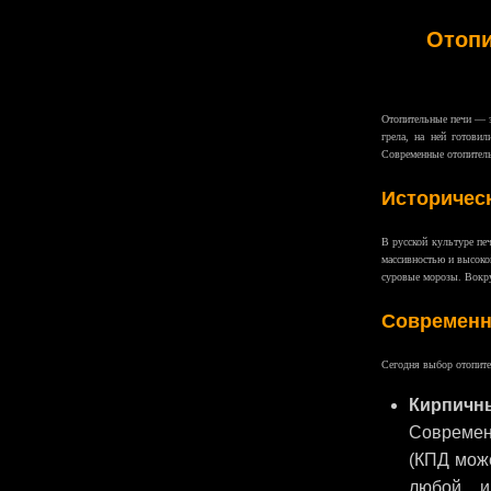
Отопи
Отопительные печи — эт
грела, на ней готовил
Современные отопитель
Историческ
В русской культуре печ
массивностью и высоко
суровые морозы. Вокруг
Современн
Сегодня выбор отопите
Кирпичн
Современ
(КПД може
любой и