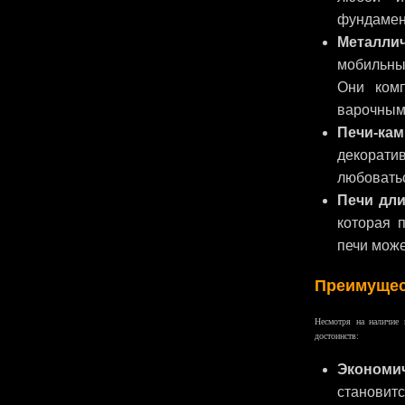
фундамен
Металли
мобильный
Они комп
варочным
Печи-кам
декорати
любовать
Печи дли
которая 
печи може
Преимущес
Несмотря на наличие 
достоинств:
Экономич
становитс