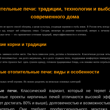
тельные печи: традиции, технологии и выб
современного дома
о не просто способ обогрева, а целая культура, уходящая корнями в глубь веков. В России печь всегда
и еду, вокруг неё собиралась семья. Сегодня, несмотря на развитие технологий, интерес к печному
ные печи — это гармоничное сочетание традиций, энергоэффективности и эстетики.
ие корни и традиции
ь занимала особое место. Она была символом уюта, достатка и безопасности. Классическая русская печь
й теплоёмкостью: она долго нагревалась, но и долго отдавала тепло, поддерживая комфортную температу
 печи строился быт: здесь сушили одежду, готовили традиционные блюда, а на лежанке могли согреться 
ые отопительные печи: виды и особенности
льных печей огромен. Их можно разделить на несколько основных категорий:
ые печи.
Классический вариант, который не теряет а
ные проекты кирпичных печей отличаются высокой эфф
т достигать 80% и выше), долговечностью и возможностью
нтерьер. Они требуют профессионального монтажа