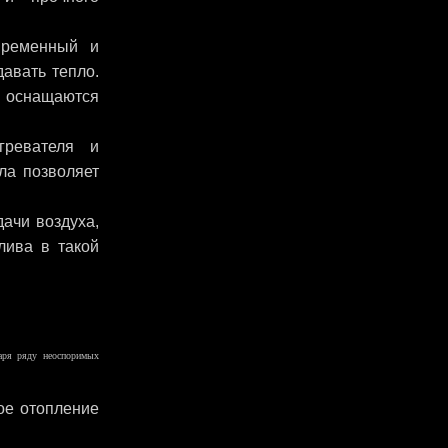
ременный и
авать тепло.
 оснащаются
ревателя и
ла позволяет
ачи воздуха,
лива в такой
даря ряду неоспоримых
ое отопление