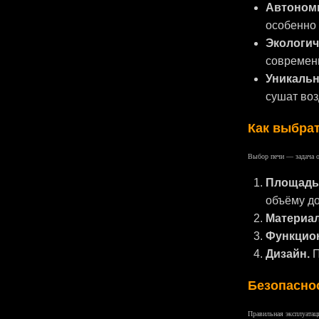
Автоном
особенно 
Экологич
современ
Уникальн
сушат воз
Как выбра
Выбор печи — задача о
Площадь
объёму д
Материал
Функцио
Дизайн.
П
Безопаснос
Правильная эксплуатац