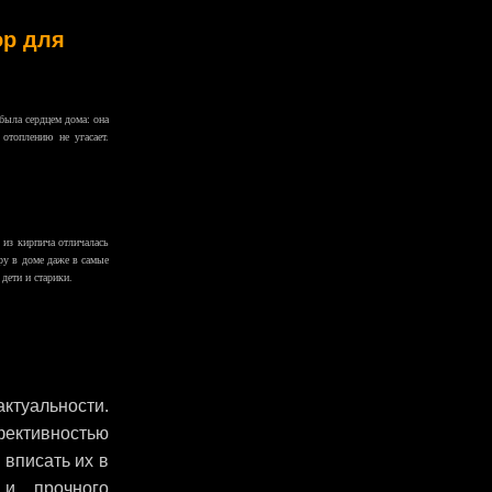
ор для
 была сердцем дома: она
 отоплению не угасает.
 из кирпича отличалась
ру в доме даже в самые
дети и старики.
ктуальности.
ективностью
 вписать их в
 и прочного