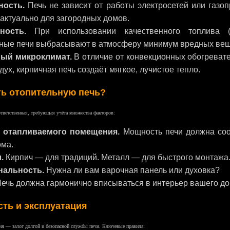
ность.
Печь не зависит от работы электросетей или газоп
актуально для загородных домов.
ность.
При использовании качественного топлива (
ные печи выбрасывают в атмосферу минимум вредных вещ
ый микроклимат.
В отличие от конвекционных обогревате
дух, кирпичная печь создаёт мягкое, лучистое тепло.
ть отопительную печь?
тветственная, требующая учёта множества факторов:
 отапливаемого помещения.
Мощность печи должна соо
ома.
.
Кирпич — для традиций. Металл — для быстрого монтажа
нальность.
Нужна ли вам варочная панель или духовка?
ечь должна гармонично вписываться в интерьер вашего до
ть и эксплуатация
ия — залог долгой и безопасной службы печи. Ключевые правила: